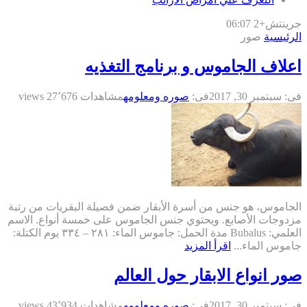
جرينتش+2 06:07
الرئيسية
صور
اعلاف الجاموس و برنامج التغذيه
فى:
سبتمبر 30, 2017
فى:
صوره ومعلومه
مشاهدات 27٬676 views
الجاموس، هو جنس من أسرة الأبقار ضمن فصيلة البقريات من رتبة
مزدوجات الأصابع. ويحتوي جنس الجاموس على خمسة أنواع. الاسم
العلمي: Bubalus مدة الحمل: جاموس الماء: ٢٨١ – ٣٣٤ يوم الكتلة:
جاموس الماء...
اقرأ المزيد
صور انواع الابقار حول العالم
فى:
سبتمبر 30, 2017
فى:
صوره ومعلومه
مشاهدات 43٬934 views