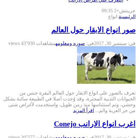
جرينتش+2 09:35
الرئيسية
انواع
صور انواع الابقار حول العالم
فى:
سبتمبر 30, 2017
فى:
صوره ومعلومه
مشاهدات 43٬930 views
تعرف بالصور على انواع الابقار حول العالم البقرة جنس من
الحيوانات الثديية المجترة، وقد وُجدت أصلا في الطبيعة سائبة بشكل
وحشي، وتم استئناسها منذ زمن طويل، واستخدمت لأغراض شتى
من جر العربة والم...
اقرأ المزيد
اغرب انواع الارانب Conejo
فى:
سبتمبر 30, 2017
فى:
صوره ومعلومه
مشاهدات 20٬577 views